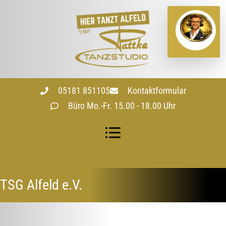
05181 851105
Kontaktformular
Büro Mo.-Fr. 15.00 - 18.00 Uhr
TSG Alfeld e.V.