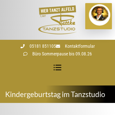
05181 851105
Kontaktformular
Büro Sommerpause bis 09.08.26
Kindergeburtstag im Tanzstudio