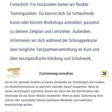
Fortschritt. Für Hochzeiten bieten wir flexible
Trainingszeiten. Du kannst dich für fortlaufende
Kurse oder kürzere Workshops anmelden, passend
zu deinem Zeitplan und Lernzielen. Außerdem
informieren wir dich während der Schnupperkurse
über mögliche Tanzpartnervermittlung im Kurs und
über tanzspezifische Kleidung und Schuhwerk,
damit du ideal vorbereitet starten kannst.
Zustimmung verwalten
Um dir ein optimales Erlebnis zu bieten, verwenden wir Technologien wie Cookies,
TANZSTUDIO PATTKE in Alfeld
um Geräteinformationen zu speichern und/oder darauf zuzugreifen. Wenn du
diesen Technologien zustimmst, können wir Daten wie das Surfverhalten oder
– Ansprechpartner für Tanzkurse
eindeutige IDs auf dieser Website verarbeiten. Wenn du deine Zustimmung nicht
erteilst oder zurückziehst, können bestimmte Merkmale und Funktionen
im Raum Duingen
beeinträchtigt werden.