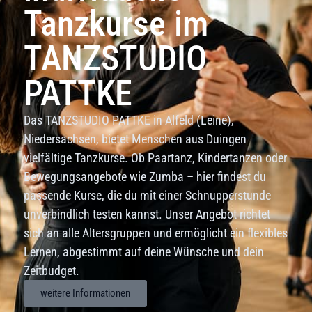
Tanzkurse im
TANZSTUDIO
PATTKE
Das TANZSTUDIO PATTKE in Alfeld (Leine),
Niedersachsen, bietet Menschen aus Duingen
vielfältige Tanzkurse. Ob Paartanz, Kindertanzen oder
Bewegungsangebote wie Zumba – hier findest du
passende Kurse, die du mit einer Schnupperstunde
unverbindlich testen kannst. Unser Angebot richtet
sich an alle Altersgruppen und ermöglicht ein flexibles
Lernen, abgestimmt auf deine Wünsche und dein
Zeitbudget.
weitere Informationen