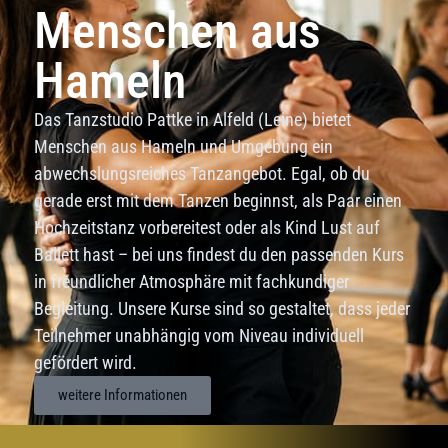
Menschen aus
Hameln
Das Tanzstudio Pattke in Alfeld (Leine) bietet
Menschen aus Hameln und Umgebung ein
abwechslungsreiches Tanzangebot. Egal, ob du
gerade erst mit dem Tanzen beginnst, als Paar einen
Hochzeitstanz vorbereitest oder als Kind Lust auf
Ballett hast – bei uns findest du den passenden Kurs
in freundlicher Atmosphäre mit fachkundiger
Begleitung. Unsere Kurse sind so gestaltet, dass jeder
Teilnehmer unabhängig vom Niveau individuell
gefördert wird.
weitere Informationen