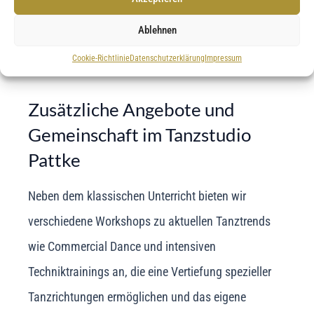
und Anregungen unserer Teilnehmer, um den
Ablehnen
Tanzalltag bestmöglich an deren Bedürfnisse
anzupassen.
Cookie-Richtlinie
Datenschutzerklärung
Impressum
Zusätzliche Angebote und
Gemeinschaft im Tanzstudio
Pattke
Neben dem klassischen Unterricht bieten wir
verschiedene Workshops zu aktuellen Tanztrends
wie Commercial Dance und intensiven
Techniktrainings an, die eine Vertiefung spezieller
Tanzrichtungen ermöglichen und das eigene