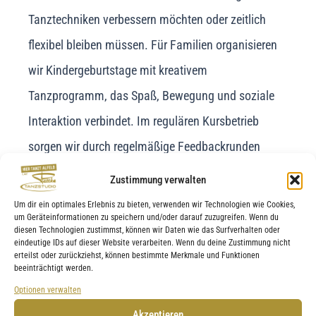
Tanztechniken verbessern möchten oder zeitlich
flexibel bleiben müssen. Für Familien organisieren
wir Kindergeburtstage mit kreativem
Tanzprogramm, das Spaß, Bewegung und soziale
Interaktion verbindet. Im regulären Kursbetrieb
sorgen wir durch regelmäßige Feedbackrunden
sowie kleine Aufführungen dafür, dass die
Zustimmung verwalten
Teilnehmer das Gelernte präsentieren und
Um dir ein optimales Erlebnis zu bieten, verwenden wir Technologien wie Cookies,
um Geräteinformationen zu speichern und/oder darauf zuzugreifen. Wenn du
Selbstvertrauen gewinnen. Die Kombination aus
diesen Technologien zustimmst, können wir Daten wie das Surfverhalten oder
eindeutige IDs auf dieser Website verarbeiten. Wenn du deine Zustimmung nicht
systematischem Unterricht und individuellen
erteilst oder zurückziehst, können bestimmte Merkmale und Funktionen
beeinträchtigt werden.
Angeboten macht das Tanzen bei uns nachhaltig
Optionen verwalten
und motivierend. Zudem sind wir offen für Wünsche
Akzeptieren