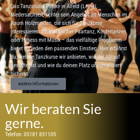
Das Tanzstudio Pattke in Alfeld (Leine),
Niedersachsen, richtet sein Angebot an Menschen im
Raum Holzminden, die sich für Tanzkurse
interessieren. Ob klassischer Paartanz, Kindertanzen
oder Fitness mit Musik – das vielfältige Programm
bietet für jeden den passenden Einstieg. Hier erfährst
du, welche Tanzkurse wir anbieten, wie der Ablauf
gestaltet ist und wie du deinen Platz unkompliziert
sicherst.
weitere Informationen
Wir beraten Sie
gerne.
Telefon: 05181 851105