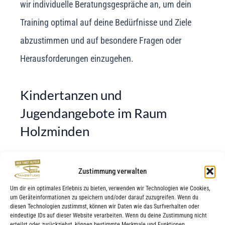
wir individuelle Beratungsgespräche an, um dein
Training optimal auf deine Bedürfnisse und Ziele
abzustimmen und auf besondere Fragen oder
Herausforderungen einzugehen.
Kindertanzen und
Jugendangebote im Raum
Holzminden
Für die jüngsten Tanzbegeisterten bieten wir speziell
Zustimmung verwalten
konzipierte Kindertanzkurse, die in altersgerechten
Um dir ein optimales Erlebnis zu bieten, verwenden wir Technologien wie Cookies,
Gruppen Freude an Bewegung, Rhythmus und
um Geräteinformationen zu speichern und/oder darauf zuzugreifen. Wenn du
diesen Technologien zustimmst, können wir Daten wie das Surfverhalten oder
Körperbewusstsein fördern. Unsere Ballettkurse für
eindeutige IDs auf dieser Website verarbeiten. Wenn du deine Zustimmung nicht
erteilst oder zurückziehst, können bestimmte Merkmale und Funktionen