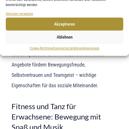
Kinder vermitteln klassische Techniken, Haltung,
beeinträchtigt werden.
Disziplin und Feinmotorik, die sich auch positiv auf
Optionen verwalten
andere Lebensbereiche auswirken können. Für
Akzeptieren
Jugendliche gibt es im Tanzclub die Möglichkeit,
Ablehnen
sich sozial einzubringen, gemeinsam aufzutreten
Cookie-Richtlinie
Datenschutzerklärung
Impressum
und an speziellen Events teilzunehmen. Diese
Angebote fördern Bewegungsfreude,
Selbstvertrauen und Teamgeist – wichtige
Eigenschaften für das soziale Miteinander.
Fitness und Tanz für
Erwachsene: Bewegung mit
Spaß und Musik