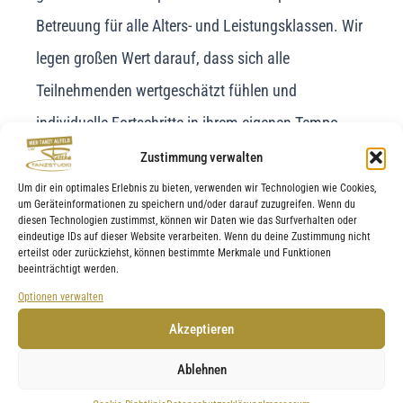
Betreuung für alle Alters- und Leistungsklassen. Wir
legen großen Wert darauf, dass sich alle
Teilnehmenden wertgeschätzt fühlen und
individuelle Fortschritte in ihrem eigenen Tempo
erzielen. Durch unsere strukturierte Terminplanung
Zustimmung verwalten
ermöglichen wir auch Berufstätigen und Eltern eine
Um dir ein optimales Erlebnis zu bieten, verwenden wir Technologien wie Cookies,
um Geräteinformationen zu speichern und/oder darauf zuzugreifen. Wenn du
gute Vereinbarkeit von Tanzkursen mit ihrem Alltag.
diesen Technologien zustimmst, können wir Daten wie das Surfverhalten oder
eindeutige IDs auf dieser Website verarbeiten. Wenn du deine Zustimmung nicht
erteilst oder zurückziehst, können bestimmte Merkmale und Funktionen
beeinträchtigt werden.
Spezielle Angebote und
Optionen verwalten
Zusatzleistungen für
Akzeptieren
Teilnehmende aus
Ablehnen
Nordstemmen