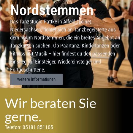
Nordstemmen
Das Tanzstudio Pattke in Alfeld (Leine),
Niedersachsen, richtet sich an Tanzbegeisterte aus
dem Raum Nordstemmen, die ein breites Angebot an
Tanzkursen suchen. Ob Paartanz, Kindertanzen oder
Fitness mit Musik – hier findest du den passenden
Einstieg für Einsteiger, Wiedereinsteiger und
Fortgeschrittene.
weitere Informationen
Wir beraten Sie
gerne.
Telefon: 05181 851105