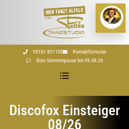
05181 851105
Kontaktformular
Büro Sommerpause bis 09.08.26
Discofox Einsteiger
08/26