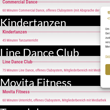
Commercial Dance
60 Minuten Commercial Dance, offenes Clubsystem (mit Absprache der Trainer
Kindertanzen
Um 
Kindertanzen
Ger
zus
45 Minuten Tanzunterricht
ver
Mer
Line Dance Club
Opt
Line Dance Club
75 Minuten Line Dance, offenes Clubsystem, Mitgliederbereich mit Mediathek
Movita Fitness
Movita Fitness
60 Minuten Unterricht, offenes Clubsystem, Mitgliederbereich mit Mediathek