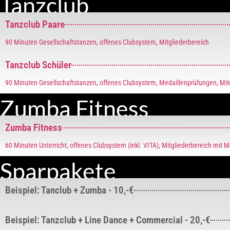
Tanzclub
Tanzclub Paare
90 Minuten Gesellschaftstanzen, offenes Clubsystem, Mitgliederbereich
Tanzclub Schüler
90 Minuten Gesellschaftstanzen, offenes Clubsystem, Medaillenprüfungen, Mit
Zumba Fitness
Zumba Fitness
60 Minuten Unterricht, offenes Clubsystem (inkl. VITA), Mitgliederbereich mit 
Sparpakete
Beispiel: Tanclub + Zumba - 10,-€
Beispiel: Tanzclub + Line Dance + Commercial - 20,-€