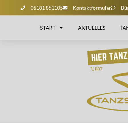
05181 851105
Kontaktformular
Bü
START
AKTUELLES
TA