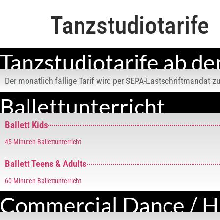
Tanzstudiotarife
Tanzstudiotarife ab d
Der monatlich fällige Tarif wird per SEPA-Lastschriftmandat
Ballettunterricht
Ballett Kids
45 Minuten Ballettunterricht
Ballett Teens & Adults
60 Minuten Ballettunterricht
Commercial Dance / 